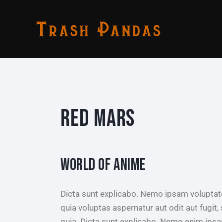
RED MARS
WORLD OF ANIME
Dicta sunt explicabo. Nemo ipsam volupta
quia voluptas aspernatur aut odit aut fugit,
quia. Dicta sunt explicabo. Nemo enim ips