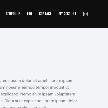
SCHEDULE
FAQ
CONTACT
MY ACCOUNT
 Lorem ipsum dolor sit amet. Lorem ipsum
 diam nonumy eirmod tempor invidunt ut
nt explicabo. Nemo enim ipsam voluptatem
quia. Dicta sunt explicabo Lorem ipsum dolor
olore magna aliquyam erat.