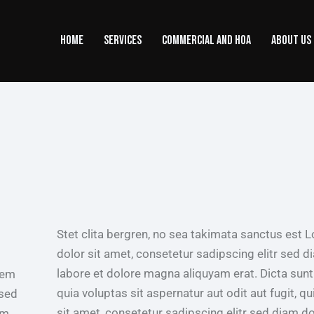
HOME
SERVICES
COMMERCIAL AND HOA
ABOUT US
Stet clita bergren, no sea takimata sanctus est
dolor sit amet, consetetur sadipscing elitr sed
labore et dolore magna aliquyam erat. Dicta su
tem
quia voluptas sit aspernatur aut odit aut fugit, 
 sed
sit amet, consetetur sadipscing elitr sed diam d
am